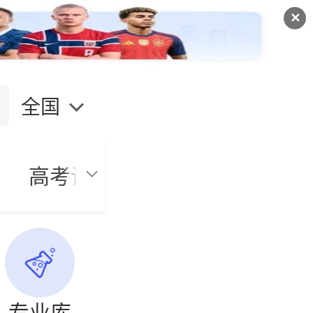
✕
全国
文
高考试题
高考志愿
高校
专业库