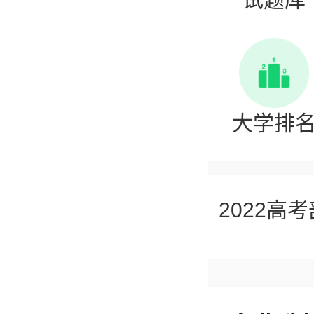
大学排
2022高